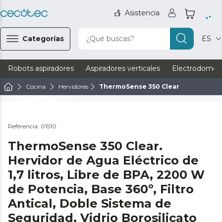
Asistencia
Categorías
¿Qué buscas?
ES
Robots aspiradores
Aspiradores verticales
Electrodomést
Cocina
Hervidores
ThermoSense 350 Clear
Ver vídeo
Referencia: 01510
ThermoSense 350 Clear.
Hervidor de Agua Eléctrico de
1,7 litros, Libre de BPA, 2200 W
de Potencia, Base 360º, Filtro
Antical, Doble Sistema de
Seguridad, Vidrio Borosilicato