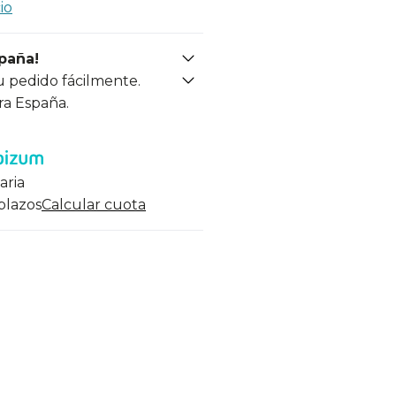
io
spaña!
u pedido fácilmente.
ra España.
aria
 plazos
Calcular cuota