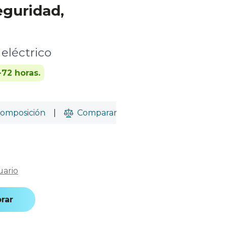
eguridad,
eléctrico
-72 horas.
omposición
|
Comparar
uario
rar