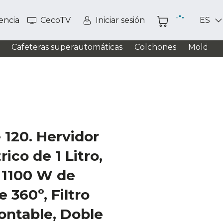
tencia
CecoTV
Iniciar sesión
ES
Cafeteras superautomáticas
Colchones
Moldead
120. Hervidor
ico de 1 Litro,
 1100 W de
 360º, Filtro
ontable, Doble