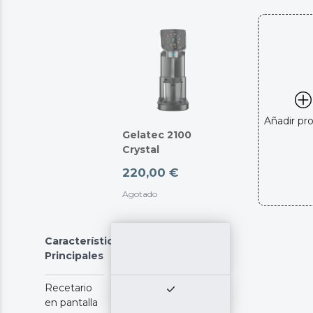
Añadir pr
Gelatec 2100
Crystal
220,00 €
Agotado
Características
Principales
Recetario
en pantalla