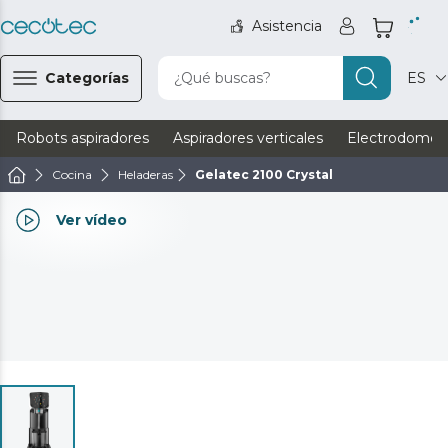
Asistencia
Categorías
¿Qué buscas?
ES
Robots aspiradores
Aspiradores verticales
Electrodomést
Cocina
Heladeras
Gelatec 2100 Crystal
Ver vídeo