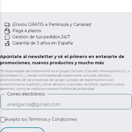
¡Envíos GRATIS a Península y Canarias!
Paga a plazos
Gestión de tus pedidos 24/7
Garantía de 3 años en España
Apúntate al newsletter y sé el primero en enterarte de
promociones, nuevos productos y mucho más
*El responsable del tratamiento es el grupo Cecotec (Cecotec Innovaciones S.L. y
Solotriatlon S.L.), siendo la finalidad del tratamiento enviarle ofertas y
promociones de las empresas del grupo. La base de legitimación es el
consentimiento explícito y tiene derecho a acceder, rectificar, suprimir y otros
derechos, como se indica en nuestra
Política de privacidad
Correo electrónico
Acepto los
Términos y Condiciones