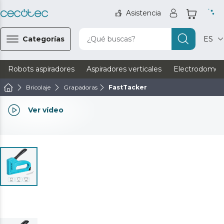
Asistencia
Categorías
¿Qué buscas?
ES
Robots aspiradores
Aspiradores verticales
Electrodomést
Bricolaje
Grapadoras
FastTacker
Ver vídeo