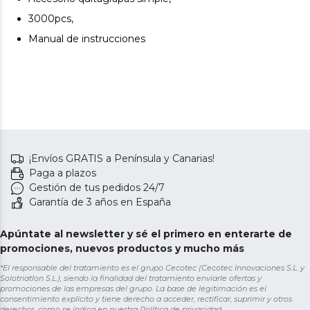
3000pcs,
Manual de instrucciones
¡Envíos GRATIS a Península y Canarias!
Paga a plazos
Gestión de tus pedidos 24/7
Garantía de 3 años en España
Apúntate al newsletter y sé el primero en enterarte de
promociones, nuevos productos y mucho más
*El responsable del tratamiento es el grupo Cecotec (Cecotec Innovaciones S.L. y
Solotriatlon S.L.), siendo la finalidad del tratamiento enviarle ofertas y
promociones de las empresas del grupo. La base de legitimación es el
consentimiento explícito y tiene derecho a acceder, rectificar, suprimir y otros
derechos, como se indica en nuestra
Política de privacidad