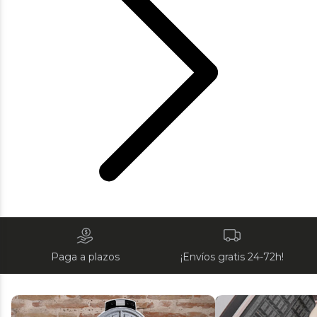
Paga a plazos
¡Envíos gratis 24-72h!