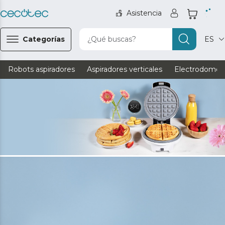
Asistencia
Categorías
¿Qué buscas?
ES
Robots aspiradores
Aspiradores verticales
Electrodomést