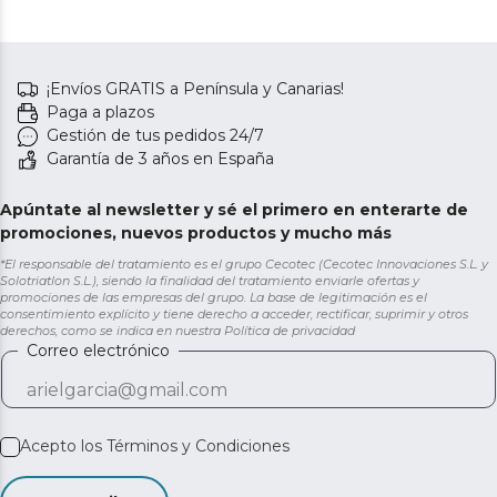
¡Envíos GRATIS a Península y Canarias!
Paga a plazos
Gestión de tus pedidos 24/7
Garantía de 3 años en España
Apúntate al newsletter y sé el primero en enterarte de
promociones, nuevos productos y mucho más
*El responsable del tratamiento es el grupo Cecotec (Cecotec Innovaciones S.L. y
Solotriatlon S.L.), siendo la finalidad del tratamiento enviarle ofertas y
promociones de las empresas del grupo. La base de legitimación es el
consentimiento explícito y tiene derecho a acceder, rectificar, suprimir y otros
derechos, como se indica en nuestra
Política de privacidad
Correo electrónico
Acepto los
Términos y Condiciones