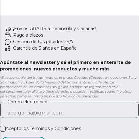
¡Envíos GRATIS a Península y Canarias!
Paga a plazos
Gestión de tus pedidos 24/7
Garantía de 3 años en España
Apúntate al newsletter y sé el primero en enterarte de
promociones, nuevos productos y mucho más
*El responsable del tratamiento es el grupo Cecotec (Cecotec Innovaciones S.L. y
Solotriatlon S.L.), siendo la finalidad del tratamiento enviarle ofertas y
promociones de las empresas del grupo. La base de legitimación es el
consentimiento explícito y tiene derecho a acceder, rectificar, suprimir y otros
derechos, como se indica en nuestra
Política de privacidad
Correo electrónico
Acepto los
Términos y Condiciones