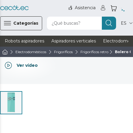
Asistencia
Categorías
¿Qué buscas?
ES
Robots aspiradores
Aspiradores verticales
Electrodomést
Electrodomésticos
Frigoríficos
Frigoríficos retro
Bolero C
Ver vídeo