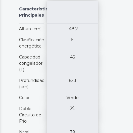
Características
Principales
Altura (cm)
148,2
Clasificación
E
energética
Capacidad
45
congelador
(L)
Profundidad
62,1
(cm)
Color
Verde
Doble
Circuito de
Frío
Nivel
39