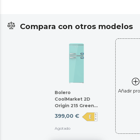
Compara con otros modelos
Añadir pr
Bolero
CoolMarket 2D
Origin 215 Green
E
399,00 €
Agotado