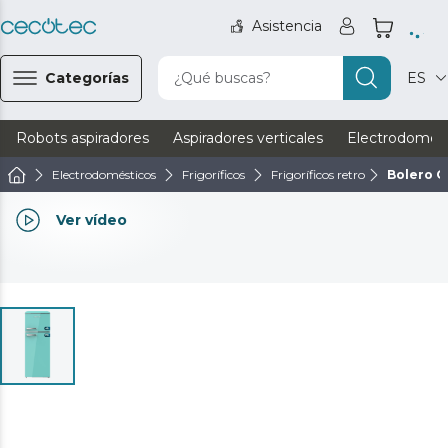
Asistencia
Categorías
¿Qué buscas?
ES
Robots aspiradores
Aspiradores verticales
Electrodomést
Electrodomésticos
Frigoríficos
Frigoríficos retro
Bolero C
Ver vídeo