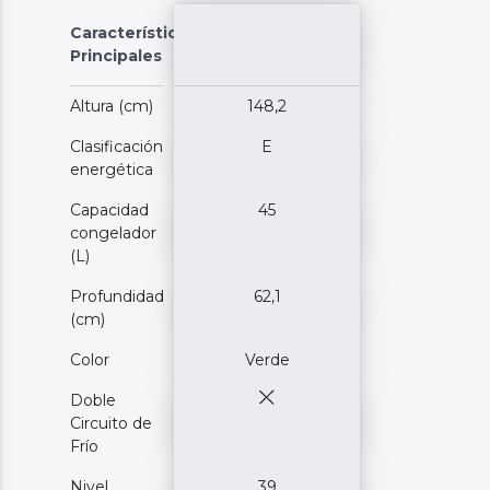
Características
Principales
Altura (cm)
148,2
Clasificación
E
energética
Capacidad
45
congelador
(L)
Profundidad
62,1
(cm)
Color
Verde
Doble
Circuito de
Frío
Nivel
39