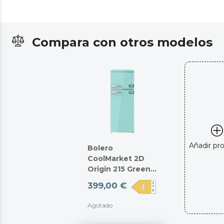
Compara con otros modelos
Añadir pr
Bolero
CoolMarket 2D
Origin 215 Green
E
399,00 €
Agotado