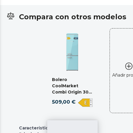
Compara con otros modelos
Añadir pr
Bolero
CoolMarket
Combi Origin 300
Blue E
509,00 €
Características