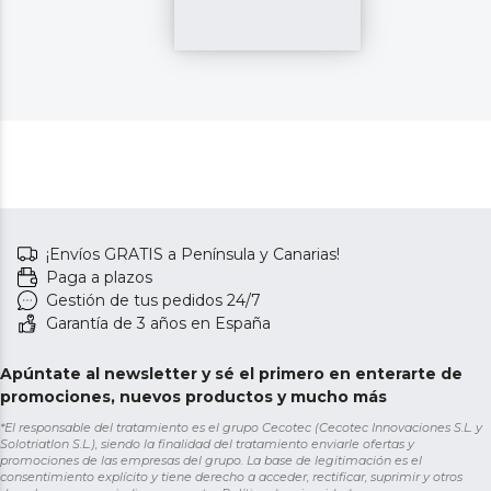
¡Envíos GRATIS a Península y Canarias!
Paga a plazos
Gestión de tus pedidos 24/7
Garantía de 3 años en España
Apúntate al newsletter y sé el primero en enterarte de
promociones, nuevos productos y mucho más
*El responsable del tratamiento es el grupo Cecotec (Cecotec Innovaciones S.L. y
Solotriatlon S.L.), siendo la finalidad del tratamiento enviarle ofertas y
promociones de las empresas del grupo. La base de legitimación es el
consentimiento explícito y tiene derecho a acceder, rectificar, suprimir y otros