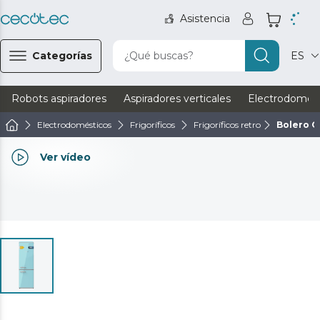
Asistencia
Categorías
¿Qué buscas?
ES
Robots aspiradores
Aspiradores verticales
Electrodomést
Electrodomésticos
Frigoríficos
Frigoríficos retro
Bolero C
Ver vídeo