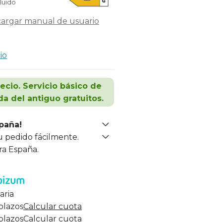
cluido
argar manual de usuario
io
recio. Servicio básico de
da del antiguo gratuitos.
spaña!
u pedido fácilmente.
ra España.
aria
 plazos
Calcular cuota
 plazos
Calcular cuota