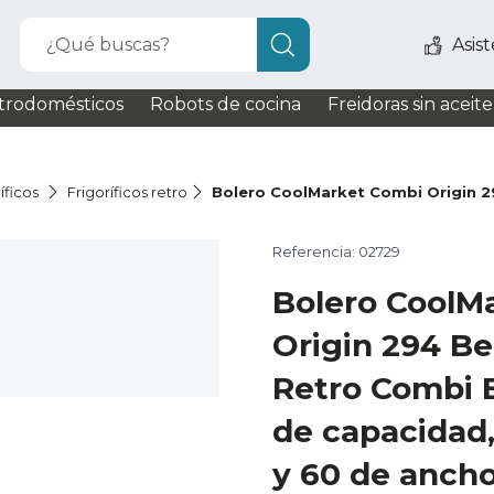
¿Qué buscas?
Asis
trodomésticos
Robots de cocina
Freidoras sin aceite
íficos
Frigoríficos retro
Bolero CoolMarket Combi Origin 2
Referencia: 02729
Bolero CoolM
Origin 294 Bei
Retro Combi 
de capacidad
y 60 de ancho,