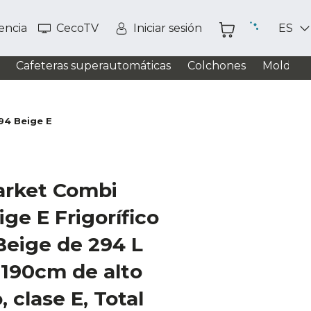
tencia
CecoTV
Iniciar sesión
ES
Cafeteras superautomáticas
Colchones
Moldead
94 Beige E
arket Combi
ge E Frigorífico
Beige de 294 L
,190cm de alto
 clase E, Total