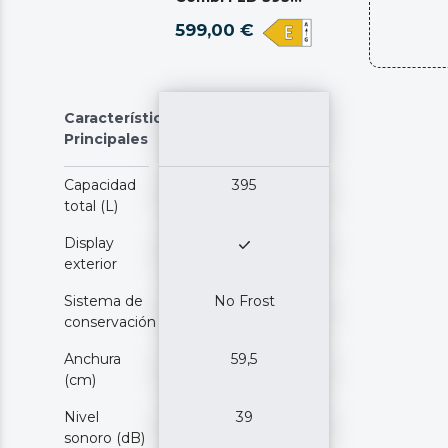
Inox E
599,00 €
Características
Principales
Capacidad
395
total (L)
Display
exterior
Sistema de
No Frost
conservación
Anchura
59,5
(cm)
Nivel
39
sonoro (dB)