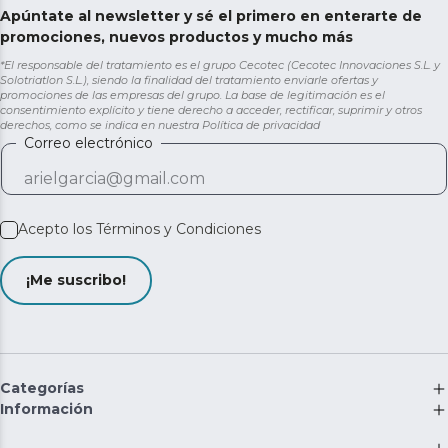
Apúntate al newsletter y sé el primero en enterarte de
promociones, nuevos productos y mucho más
*El responsable del tratamiento es el grupo Cecotec (Cecotec Innovaciones S.L. y
Solotriatlon S.L.), siendo la finalidad del tratamiento enviarle ofertas y
promociones de las empresas del grupo. La base de legitimación es el
consentimiento explícito y tiene derecho a acceder, rectificar, suprimir y otros
derechos, como se indica en nuestra
Política de privacidad
Correo electrónico
Acepto los
Términos y Condiciones
¡Me suscribo!
Categorías
Información