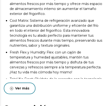
alimentos frescos por más tiempo y ofrece más espacio
de almacenamiento interno sin aumentar el tamaño
exterior del frigorífico.
Cool Matrix: Sistema de refrigeración avanzado que
garantiza una distribución uniforme y eficiente del frío
en todo el interior del frigorífico. Esta innovadora
tecnología es tu aliado perfecto para mantener tus
alimentos frescos durante más tiempo, preservando sus
nutrientes, sabor y textura originales.
Fresh Flex y Humidity Flex: con un cajón de
temperatura y humedad ajustables, mantén tus
alimentos frescos por más tiempo y disfruta de tus
cervezas y refrescos siempre a la temperatura perfecta.
¡Haz tu vida más cómoda hoy mismo!
Total No Frost: Olvídate de la escarcha con la tecnología
Total No Frost, que mantiene una temperatura
Ver más
constante y evita la formación de hielo.
El Compresor Inverter Plus ofrece un funcionamiento
silencioso y eficiente, adaptándose a las necesidades de
refrigeración y ahorrando energía.