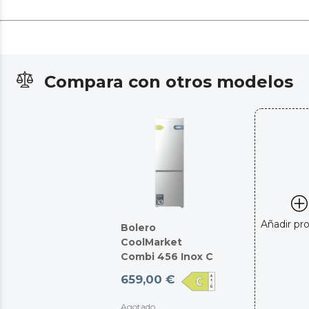
Compara con otros modelos
Añadir pr
Bolero
CoolMarket
Combi 456 Inox C
659,00 €
Agotado