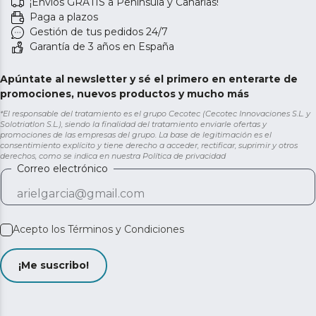
¡Envíos GRATIS a Península y Canarias!
preservando mejor la textura, sabor y propiedades de
Paga a plazos
los alimentos.
Gestión de tus pedidos 24/7
Garantía de 3 años en España
Apúntate al newsletter y sé el primero en enterarte de
promociones, nuevos productos y mucho más
*El responsable del tratamiento es el grupo Cecotec (Cecotec Innovaciones S.L. y
Solotriatlon S.L.), siendo la finalidad del tratamiento enviarle ofertas y
promociones de las empresas del grupo. La base de legitimación es el
consentimiento explícito y tiene derecho a acceder, rectificar, suprimir y otros
derechos, como se indica en nuestra
Política de privacidad
Correo electrónico
Acepto los
Términos y Condiciones
¡Me suscribo!