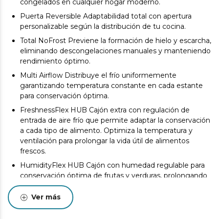
congelados en cualquier hogar moderno.
Puerta Reversible Adaptabilidad total con apertura
personalizable según la distribución de tu cocina.
Total NoFrost Previene la formación de hielo y escarcha,
eliminando descongelaciones manuales y manteniendo
rendimiento óptimo.
Multi Airflow Distribuye el frío uniformemente
garantizando temperatura constante en cada estante
para conservación óptima.
FreshnessFlex HUB Cajón extra con regulación de
entrada de aire frío que permite adaptar la conservación
a cada tipo de alimento. Optimiza la temperatura y
ventilación para prolongar la vida útil de alimentos
frescos.
HumidityFlex HUB Cajón con humedad regulable para
conservación óptima de frutas y verduras, prolongando
su frescura y propiedades.
Ver más
Modo Vacaciones Función inteligente que apaga por
completo la parte del frigorífico, manteniendo activo