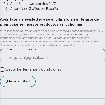
Gestión de tus pedidos 24/7
Garantía de 3 años en España
Apúntate al newsletter y sé el primero en enterarte de
promociones, nuevos productos y mucho más
*El responsable del tratamiento es el grupo Cecotec (Cecotec Innovaciones S.L. y
Solotriatlon S.L.), siendo la finalidad del tratamiento enviarle ofertas y
promociones de las empresas del grupo. La base de legitimación es el
consentimiento explícito y tiene derecho a acceder, rectificar, suprimir y otros
derechos, como se indica en nuestra
Política de privacidad
Correo electrónico
Acepto los
Términos y Condiciones
¡Me suscribo!