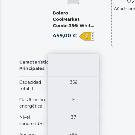
Añadir pr
Bolero
CoolMarket
Combi 356i White
E
459,00 €
Características
Principales
Capacidad
356
total (L)
Clasificación
E
energética
Nivel
37
sonoro (dB)
Anchura
59,5