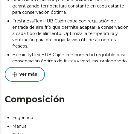
garantizando temperatura constante en cada estante
para conservación óptima.
FreshnessFlex HUB Cajón extra con regulación de
entrada de aire frío que permite adaptar la conservación
a cada tipo de alimento. Optimiza la temperatura y
ventilación para prolongar la vida útil de alimentos
frescos.
HumidityFlex HUB Cajón con humedad regulable para
conservación óptima de frutas y verduras, prolongando
su frescura y propiedades.
Ver más
Modo Vacaciones Función inteligente que apaga por
completo la parte del frigorífico, manteniendo activo
únicamente el congelador. Maximiza el ahorro
energético durante ausencias prolongadas sin
Composición
comprometer la conservación de alimentos
congelados.
Display interior Panel digital intuitivo para ajustar con
Frigorífico
precisión todas las funciones del frigorífico.
Manual
LED interior Iluminación eficiente que facilita la