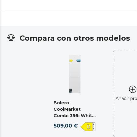
Compara con otros modelos
Añadir pr
Bolero
CoolMarket
Combi 356i White
D
509,00 €