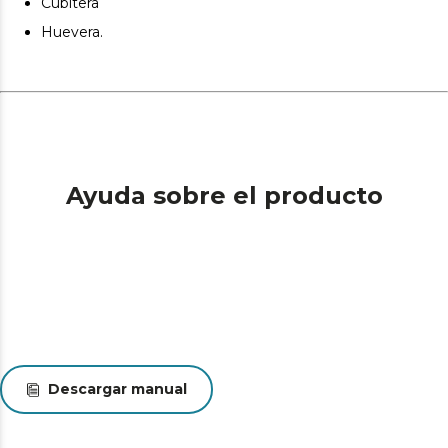
Cubitera
visualización de alimentos sin generar calor.
Huevera.
Alarma de puerta Alerta cuando la puerta queda abierta,
previniendo desperdicio energético y fluctuaciones
térmicas.
Ayuda sobre el producto
Descargar manual