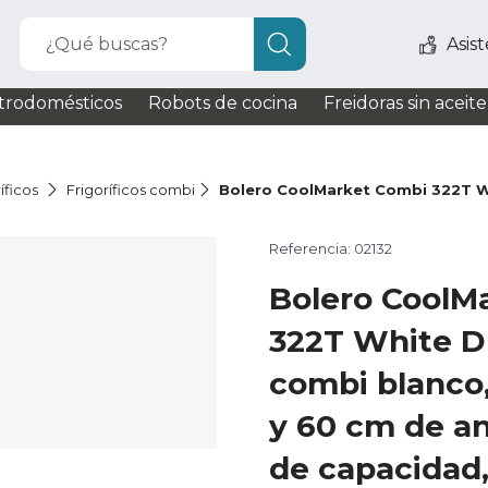
¿Qué buscas?
Asis
trodomésticos
Robots de cocina
Freidoras sin aceite
íficos
Frigoríficos combi
Bolero CoolMarket Combi 322T W
Referencia: 02132
Bolero CoolM
322T White D 
combi blanco,
y 60 cm de a
de capacidad