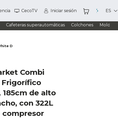
tencia
CecoTV
Iniciar sesión
ES
Cafeteras superautomáticas
Colchones
Moldead
hite D
arket Combi
Frigorífico
 185cm de alto
ncho, con 322L
, compresor