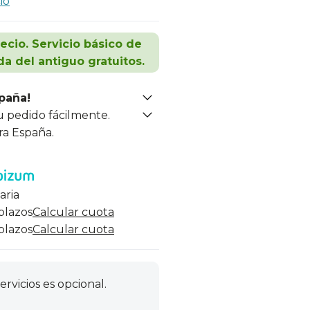
io
recio. Servicio básico de
da del antiguo gratuitos.
spaña!
u pedido fácilmente.
ra España.
aria
 plazos
Calcular cuota
 plazos
Calcular cuota
ervicios es opcional.