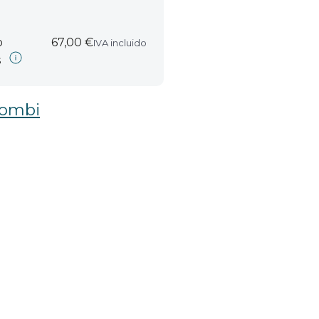
o
67,00 €
IVA incluido
s
combi