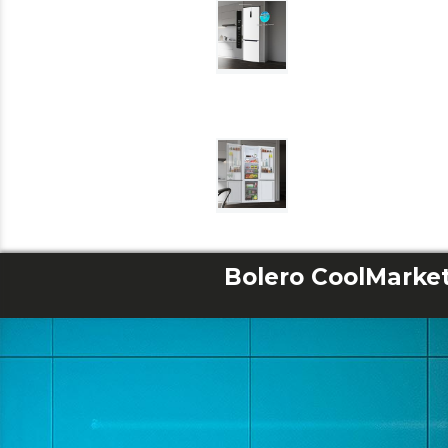
Bolero CoolMarke