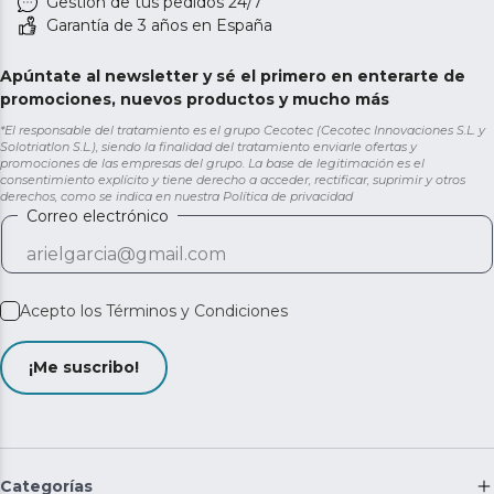
Gestión de tus pedidos 24/7
Garantía de 3 años en España
Apúntate al newsletter y sé el primero en enterarte de
promociones, nuevos productos y mucho más
*El responsable del tratamiento es el grupo Cecotec (Cecotec Innovaciones S.L. y
Solotriatlon S.L.), siendo la finalidad del tratamiento enviarle ofertas y
promociones de las empresas del grupo. La base de legitimación es el
consentimiento explícito y tiene derecho a acceder, rectificar, suprimir y otros
derechos, como se indica en nuestra
Política de privacidad
Correo electrónico
Acepto los
Términos y Condiciones
¡Me suscribo!
Categorías