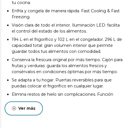
tu cocina.
Enfría y congela de manera rápida. Fast Cooling & Fast
Freezing.
Visión clara de todo el interior. Iluminación LED: facilita
el control del estado de los alimentos.
194 L en el frigorífico y 102 L en el congelador. 296 L de
capacidad total: gran volumen interior que permite
guardar todos tus alimentos con comodidad.
Conserva la frescura original por más tiempo. Cajón para
frutas y verduras: guarda los alimentos frescos y
consérvalos en condiciones óptimas por más tiempo.
Se adapta a tu hogar. Puertas reversibles para que
puedas colocar el frigorífico en cualquier lugar.
Elimina restos de hielo sin complicaciones. Función
DeFrost: ayuda a eliminar restos de hielo con
comodidad.
Ver más
Medidas frigorífico: 185 x 60 x 60 cm