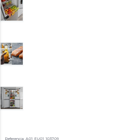
Referencia: A01_EU01_103709