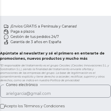
¡Envíos GRATIS a Península y Canarias!
Paga a plazos
Gestión de tus pedidos 24/7
Garantía de 3 años en España
Apúntate al newsletter y sé el primero en enterarte de
promociones, nuevos productos y mucho más
*El responsable del tratamiento es el grupo Cecotec (Cecotec Innovaciones S.L. y
Solotriatlon S.L.), siendo la finalidad del tratamiento enviarle ofertas y
promociones de las empresas del grupo. La base de legitimación es el
consentimiento explícito y tiene derecho a acceder, rectificar, suprimir y otros
derechos, como se indica en nuestra
Política de privacidad
Correo electrónico
Acepto los
Términos y Condiciones