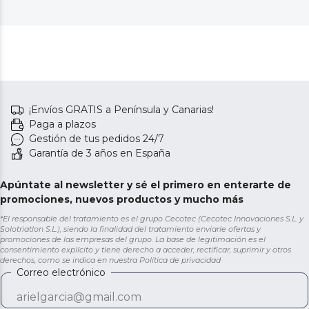
¡Envíos GRATIS a Península y Canarias!
Paga a plazos
Gestión de tus pedidos 24/7
Garantía de 3 años en España
Apúntate al newsletter y sé el primero en enterarte de
promociones, nuevos productos y mucho más
*El responsable del tratamiento es el grupo Cecotec (Cecotec Innovaciones S.L. y
Solotriatlon S.L.), siendo la finalidad del tratamiento enviarle ofertas y
promociones de las empresas del grupo. La base de legitimación es el
consentimiento explícito y tiene derecho a acceder, rectificar, suprimir y otros
derechos, como se indica en nuestra
Política de privacidad
Correo electrónico