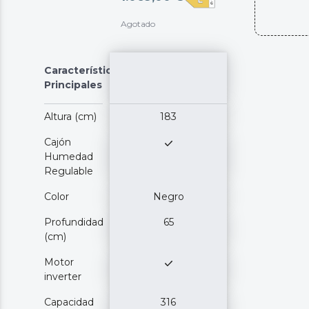
Agotado
Características
Principales
Altura (cm)
183
Cajón
Humedad
Regulable
Color
Negro
Profundidad
65
(cm)
Motor
inverter
Capacidad
316