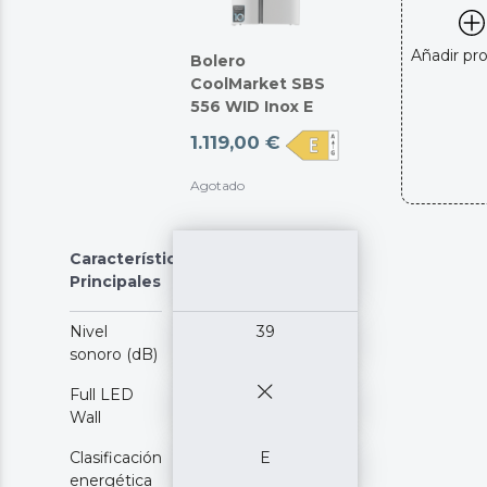
Añadir pr
Bolero
CoolMarket SBS
556 WID Inox E
1.119,00 €
Agotado
Características
Principales
Nivel
39
sonoro (dB)
Full LED
Wall
Clasificación
E
energética