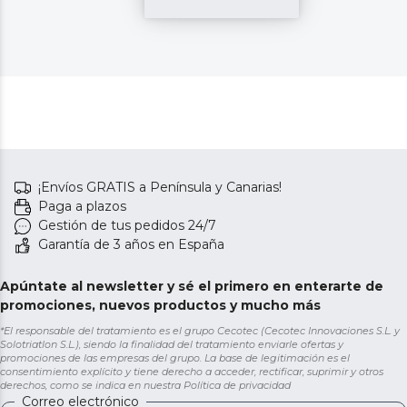
¡Envíos GRATIS a Península y Canarias!
Paga a plazos
Gestión de tus pedidos 24/7
Garantía de 3 años en España
Apúntate al newsletter y sé el primero en enterarte de
promociones, nuevos productos y mucho más
*El responsable del tratamiento es el grupo Cecotec (Cecotec Innovaciones S.L. y
Solotriatlon S.L.), siendo la finalidad del tratamiento enviarle ofertas y
promociones de las empresas del grupo. La base de legitimación es el
consentimiento explícito y tiene derecho a acceder, rectificar, suprimir y otros
derechos, como se indica en nuestra
Política de privacidad
Correo electrónico