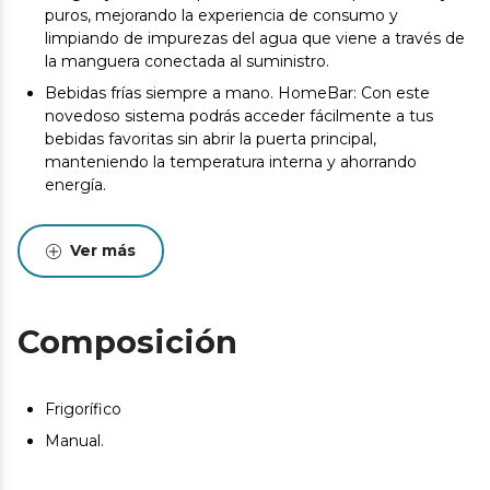
puros, mejorando la experiencia de consumo y
limpiando de impurezas del agua que viene a través de
la manguera conectada al suministro.
Bebidas frías siempre a mano. HomeBar: Con este
novedoso sistema podrás acceder fácilmente a tus
bebidas favoritas sin abrir la puerta principal,
manteniendo la temperatura interna y ahorrando
energía.
Frío envolvente. MetalFlex Cooling: distribuye el frío de
manera uniforme, manteniendo la frescura de los
Ver más
alimentos en todas las áreas del frigorífico.
Circulación uniforme del aire. Multi AirFlow: asegura una
circulación homogénea del aire, preservando la calidad y
Composición
frescura de los alimentos en cada rincón del frigorífico.
Enfría sin generar escarcha. Total No Frost: evita la
formación de hielo y escarcha, manteniendo una
Frigorífico
temperatura constante y eliminando la necesidad de
descongelar manualmente.
Manual.
Enfría y congela al instante. Fast Freezing y Fast