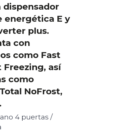
n dispensador
e energética E y
erter plus.
ta con
dos como Fast
 Freezing, así
as como
Total NoFrost,
.
cano 4 puertas /
a