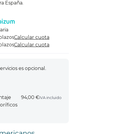
ra España.
aria
 plazos
Calcular cuota
 plazos
Calcular cuota
ervicios es opcional.
ntaje
94,00 €
IVA incluido
oríficos
 americanos