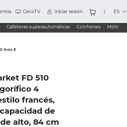
tencia
CecoTV
Iniciar sesión
ES
Cafeteras superautomáticas
Colchones
Moldead
D Inox E
arket FD 510
gorífico 4
stilo francés,
 capacidad de
 de alto, 84 cm