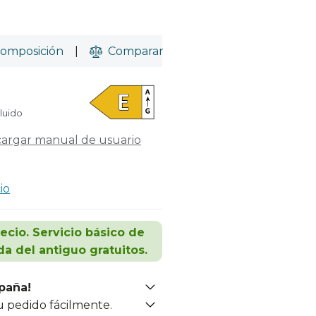
omposición
|
Comparar
cluido
argar manual de usuario
io
recio. Servicio básico de
da del antiguo gratuitos.
spaña!
u pedido fácilmente.