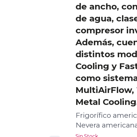
de ancho, co
de agua, clas
compresor inv
Además, cuen
distintos mo
Cooling y Fast
como sistem
MultiAirFlow, 
Metal Cooling
Frigorífico ameri
Nevera american
Sin Stock