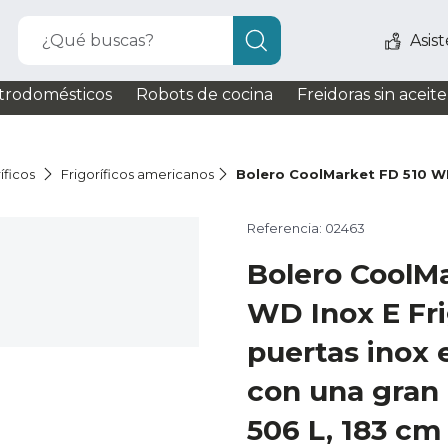
¿Qué buscas?
Asis
trodomésticos
Robots de cocina
Freidoras sin aceite
íficos
Frigoríficos americanos
Bolero CoolMarket FD 510 W
Referencia: 02463
Bolero CoolM
WD Inox E Fri
puertas inox e
con una gran
506 L, 183 cm