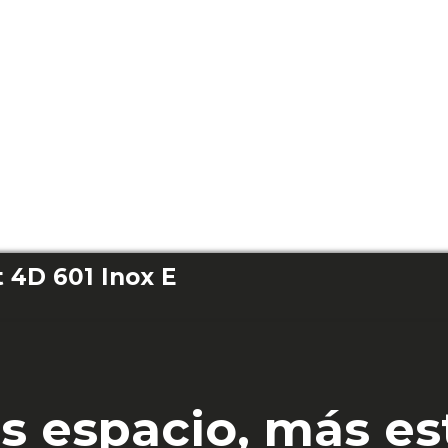
 4D 601 Inox E
s espacio, más est