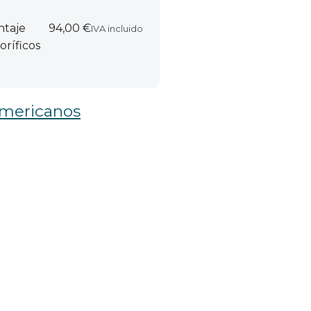
ntaje
94,00 €
IVA incluido
oríficos
 americanos