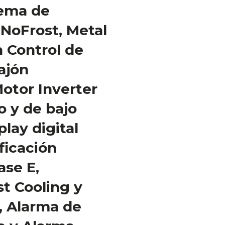
tema de
NoFrost, Metal
n Control de
ajón
Motor Inverter
o y de bajo
lay digital
ificación
ase E,
t Cooling y
, Alarma de