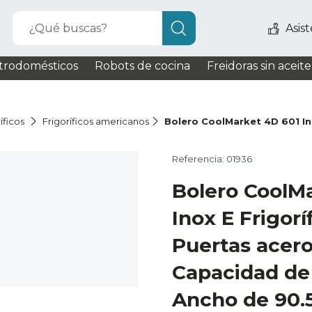
¿Qué buscas?
Asis
trodomésticos
Robots de cocina
Freidoras sin aceite
íficos
Frigoríficos americanos
Bolero CoolMarket 4D 601 In
Referencia: 01936
Bolero CoolM
Inox E Frigorí
Puertas acero
Capacidad de 
Ancho de 90.5