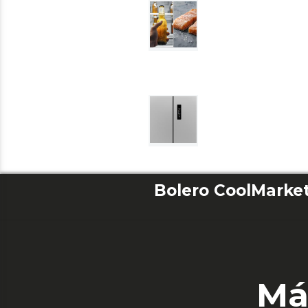
Bolero CoolMarket
Má