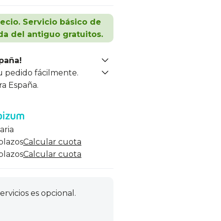
recio. Servicio básico de
da del antiguo gratuitos.
spaña!
u pedido fácilmente.
ra España.
aria
 plazos
Calcular cuota
 plazos
Calcular cuota
ervicios es opcional.