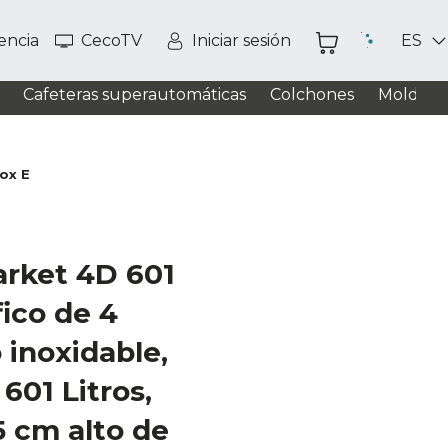
tencia
CecoTV
Iniciar sesión
ES
Cafeteras superautomáticas
Colchones
Moldead
ox E
arket 4D 601
fico de 4
 inoxidable,
601 Litros,
 cm alto de