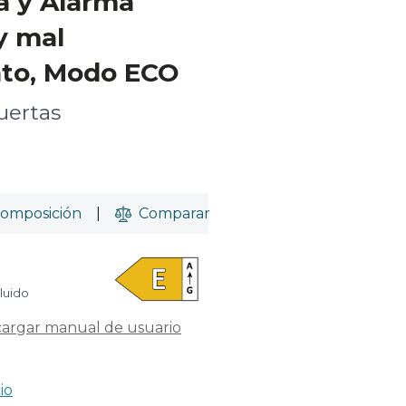
a y Alarma
y mal
to, Modo ECO
uertas
omposición
|
Comparar
cluido
argar manual de usuario
io