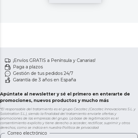
¡Envíos GRATIS a Península y Canarias!
Paga a plazos
Gestión de tus pedidos 24/7
Garantía de 3 años en España
Apúntate al newsletter y sé el primero en enterarte de
promociones, nuevos productos y mucho más
*El responsable del tratamiento es el grupo Cecotec (Cecotec Innovaciones S.L. y
Solotriatlon S.L.), siendo la finalidad del tratamiento enviarle ofertas y
promociones de las empresas del grupo. La base de legitimación es el
consentimiento explícito y tiene derecho a acceder, rectificar, suprimir y otros
derechos, como se indica en nuestra
Política de privacidad
Correo electrónico