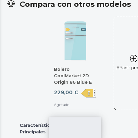
Compara con otros modelos
Añadir pr
Bolero
CoolMarket 2D
Origin 86 Blue E
229,00 €
Agotado
Características
Principales