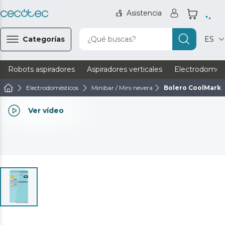
Asistencia
Categorías
¿Qué buscas?
ES
Robots aspiradores
Aspiradores verticales
Electrodomést
Electrodomésticos
Minibar / Mini nevera
Bolero CoolMarket
Ver vídeo