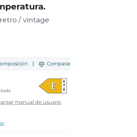
mperatura.
retro / vintage
omposición
|
Comparar
cluido
argar manual de usuario
io