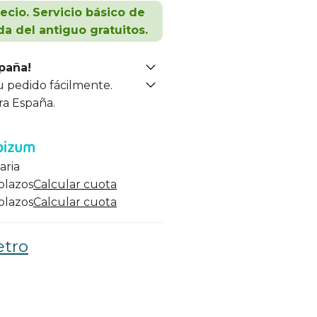
recio. Servicio básico de
da del antiguo gratuitos.
spaña!
u pedido fácilmente.
ra España.
aria
 plazos
Calcular cuota
 plazos
Calcular cuota
etro