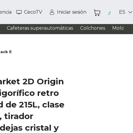
tencia
CecoTV
Iniciar sesión
ES
Cafeteras superautomáticas
Colchones
Moldead
lack E
rket 2D Origin
igorífico retro
 de 215L, clase
, tirador
ejas cristal y