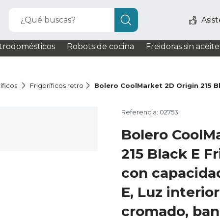
¿Qué buscas?
Asis
trodomésticos
Robots de cocina
Freidoras sin aceite
íficos
Frigoríficos retro
Bolero CoolMarket 2D Origin 215 B
Referencia: 02753
Bolero CoolMa
215 Black E Fr
con capacidad
E, Luz interior
cromado, band