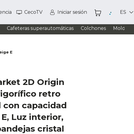
tencia
CecoTV
Iniciar sesión
ES
Cafeteras superautomáticas
Colchones
Moldead
eige E
rket 2D Origin
igorífico retro
d con capacidad
E, Luz interior,
bandejas cristal