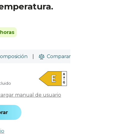
temperatura.
 horas
omposición
|
Comparar
cluido
argar manual de usuario
rar
io