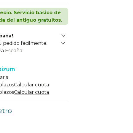
recio. Servicio básico de
da del antiguo gratuitos.
spaña!
u pedido fácilmente.
ra España.
aria
 plazos
Calcular cuota
 plazos
Calcular cuota
etro