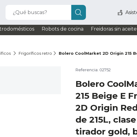
¿Qué buscas?
Asis
trodomésticos
Robots de cocina
Freidoras sin aceite
íficos
Frigoríficos retro
Bolero CoolMarket 2D Origin 215 B
Referencia: 02752
Bolero CoolMa
215 Beige E Fr
2D Origin Re
de 215L, clase 
tirador gold, 