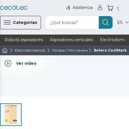
Asistencia
Categorías
¿Qué buscas?
ES
Robots aspiradores
Aspiradores verticales
Electrodomést
Electrodomésticos
Minibar / Mini nevera
Bolero CoolMarket
Ver vídeo