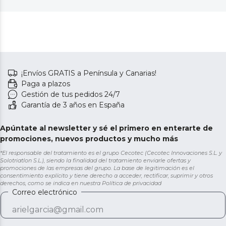
¡Envíos GRATIS a Península y Canarias!
Paga a plazos
Gestión de tus pedidos 24/7
Garantía de 3 años en España
Apúntate al newsletter y sé el primero en enterarte de
promociones, nuevos productos y mucho más
*El responsable del tratamiento es el grupo Cecotec (Cecotec Innovaciones S.L. y
Solotriatlon S.L.), siendo la finalidad del tratamiento enviarle ofertas y
promociones de las empresas del grupo. La base de legitimación es el
consentimiento explícito y tiene derecho a acceder, rectificar, suprimir y otros
derechos, como se indica en nuestra
Política de privacidad
Correo electrónico