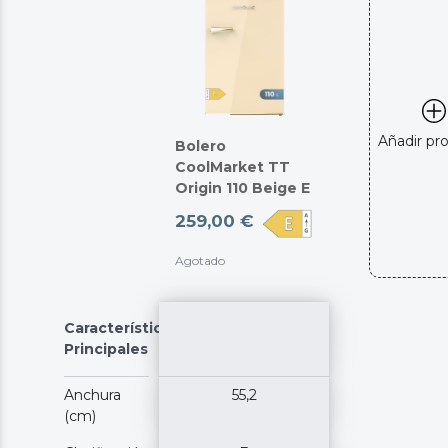
Añadir pr
Bolero
CoolMarket TT
Origin 110 Beige E
259,00 €
Agotado
Características
Principales
Anchura
55,2
(cm)