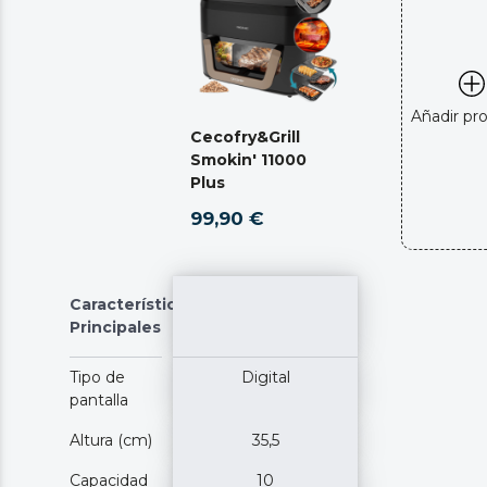
Añadir pr
Cecofry&Grill
Smokin' 11000
Plus
99,90 €
Características
Principales
Tipo de
Digital
pantalla
Altura (cm)
35,5
Capacidad
10