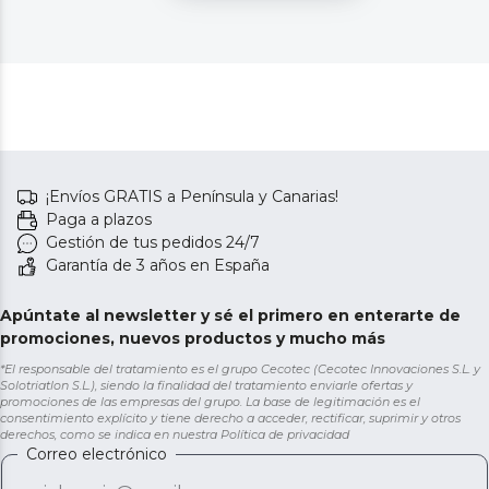
¡Envíos GRATIS a Península y Canarias!
Paga a plazos
Gestión de tus pedidos 24/7
Garantía de 3 años en España
Apúntate al newsletter y sé el primero en enterarte de
promociones, nuevos productos y mucho más
*El responsable del tratamiento es el grupo Cecotec (Cecotec Innovaciones S.L. y
Solotriatlon S.L.), siendo la finalidad del tratamiento enviarle ofertas y
promociones de las empresas del grupo. La base de legitimación es el
consentimiento explícito y tiene derecho a acceder, rectificar, suprimir y otros
derechos, como se indica en nuestra
Política de privacidad
Correo electrónico