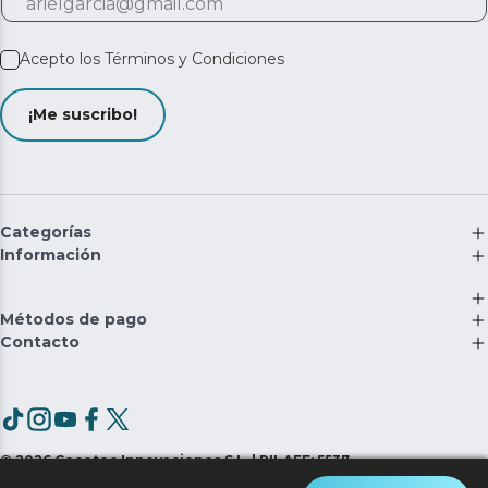
Acepto los
Términos y Condiciones
¡Me suscribo!
Categorías
Información
Métodos de pago
Contacto
©
2026
Cecotec Innovaciones S.L. | RII-AEE: 5537