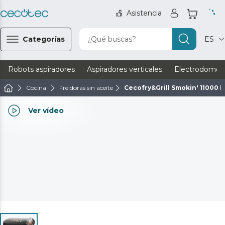
Asistencia
Categorías
¿Qué buscas?
ES
Robots aspiradores
Aspiradores verticales
Electrodomést
Cocina
Freidoras sin aceite
Cecofry&Grill Smokin' 11000 P
Ver vídeo