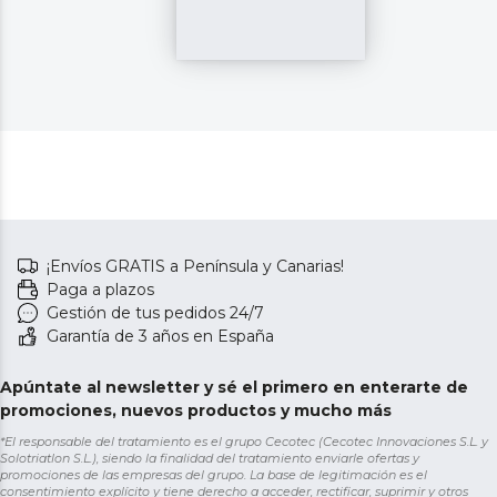
¡Envíos GRATIS a Península y Canarias!
Paga a plazos
Gestión de tus pedidos 24/7
Garantía de 3 años en España
Apúntate al newsletter y sé el primero en enterarte de
promociones, nuevos productos y mucho más
*El responsable del tratamiento es el grupo Cecotec (Cecotec Innovaciones S.L. y
Solotriatlon S.L.), siendo la finalidad del tratamiento enviarle ofertas y
promociones de las empresas del grupo. La base de legitimación es el
consentimiento explícito y tiene derecho a acceder, rectificar, suprimir y otros