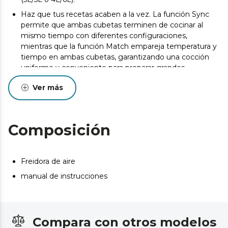
Haz que tus recetas acaben a la vez. La función Sync
permite que ambas cubetas terminen de cocinar al
mismo tiempo con diferentes configuraciones,
mientras que la función Match empareja temperatura y
tiempo en ambas cubetas, garantizando una cocción
uniforme y conveniente para preparar grandes
cantidades.
Ver más
Cocina a la parrilla. Marca tus carnes con la placa Grillin
Style y consigue el punto perfecto en tus cortes
favoritos.
Composición
Prepara pizzas crujientes y doradas. Prepara las pizzas
más auténticas en su plancha y consigue masas únicas
crujientes y doradas.
Freidora de aire
Cocina a lo grande. Cocina deliciosas y grandiosas
comidas para compartir o disfruta de elaboraciones
manual de instrucciones
individuales gracias a su capacidad de 10 L, ideal para tus
necesidades culinarias.
Platos saludables con solo una cucharada de aceite. Su
Compara con otros modelos
potencia de 2800 W permite cocinar recetas con una