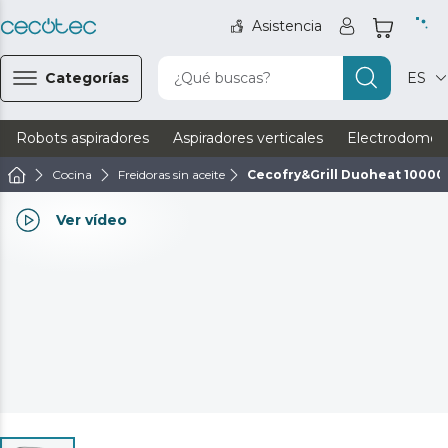
Asistencia
Categorías
¿Qué buscas?
ES
Robots aspiradores
Aspiradores verticales
Electrodomést
Cocina
Freidoras sin aceite
Cecofry&Grill Duoheat 10000
Ver vídeo