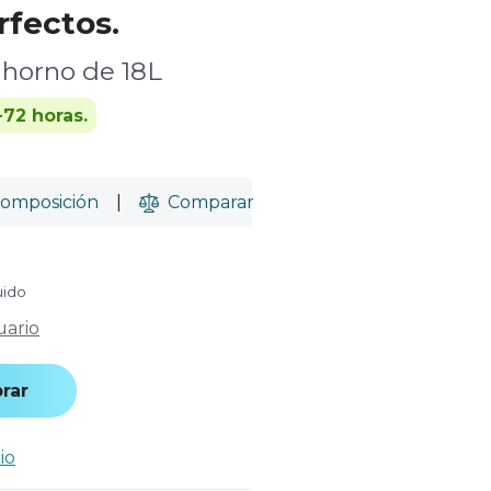
rfectos.
y horno de 18L
-72 horas.
omposición
|
Comparar
uido
uario
rar
io