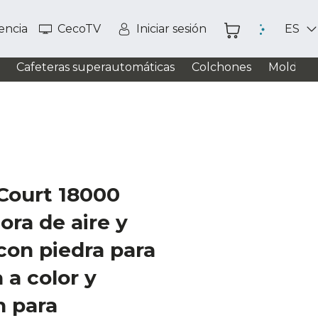
tencia
CecoTV
Iniciar sesión
ES
Cafeteras superautomáticas
Colchones
Moldead
Court 18000
ora de aire y
con piedra para
a a color y
n para