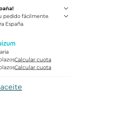
spaña!
u pedido fácilmente.
ra España.
aria
 plazos
Calcular cuota
 plazos
Calcular cuota
 aceite