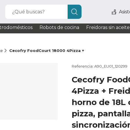
¿Qué buscas?
Asis
trodomésticos
Robots de cocina
Freidoras sin aceite
te
Cecofry FoodCourt 18000 4Pizza +
Referencia: A90_EU01_120299
Cecofry Food
4Pizza + Freid
horno de 18L 
pizza, pantall
sincronizació