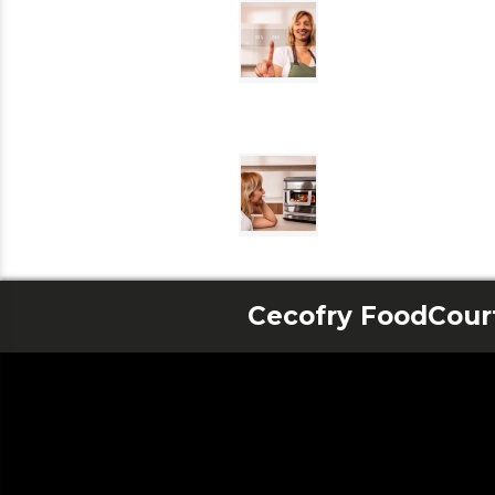
Cecofry FoodCourt