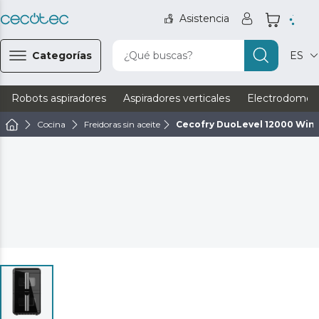
Asistencia
Categorías
¿Qué buscas?
ES
Robots aspiradores
Aspiradores verticales
Electrodomést
Cocina
Freidoras sin aceite
Cecofry DuoLevel 12000 Win