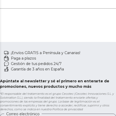
¡Envíos GRATIS a Península y Canarias!
Paga a plazos
Gestión de tus pedidos 24/7
Garantía de 3 años en España
Apúntate al newsletter y sé el primero en enterarte de
promociones, nuevos productos y mucho más
*El responsable del tratamiento es el grupo Cecotec (Cecotec Innovaciones S.L. y
Solotriatlon S.L.), siendo la finalidad del tratamiento enviarle ofertas y
promociones de las empresas del grupo. La base de legitimación es el
consentimiento explícito y tiene derecho a acceder, rectificar, suprimir y otros
derechos, como se indica en nuestra
Política de privacidad
Correo electrónico