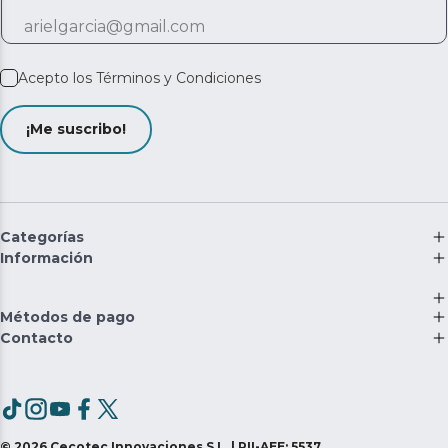
Acepto los
Términos y Condiciones
¡Me suscribo!
Categorías
Información
Métodos de pago
Contacto
©
2026
Cecotec Innovaciones S.L. | RII-AEE: 5537