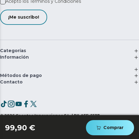
Acepto los
Términos y Condiciones
¡Me suscribo!
Categorías
Información
Métodos de pago
Contacto
©
2026
Cecotec Innovaciones S.L. | RII-AEE: 5537
99,90 €
Comprar