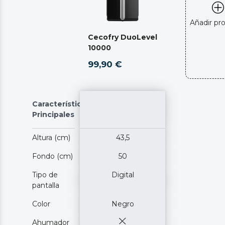
Añadir pr
Cecofry DuoLevel
10000
99,90 €
Características
Principales
Altura (cm)
43,5
Fondo (cm)
50
Tipo de
Digital
pantalla
Color
Negro
Ahumador