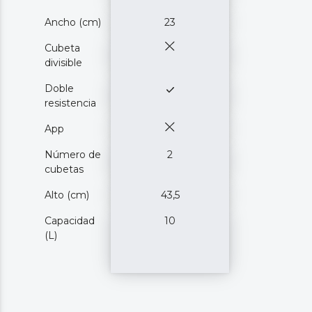
Ancho (cm)
23
Cubeta
divisible
Doble
resistencia
App
Número de
2
cubetas
Alto (cm)
43,5
Capacidad
10
(L)