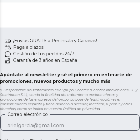
¡Envíos GRATIS a Península y Canarias!
Paga a plazos
Gestión de tus pedidos 24/7
Garantía de 3 años en España
Apúntate al newsletter y sé el primero en enterarte de
promociones, nuevos productos y mucho más
*El responsable del tratamiento es el grupo Cecotec (Cecotec Innovaciones S.L. y
Solotriatlon S.L.), siendo la finalidad del tratamiento enviarle ofertas y
promociones de las empresas del grupo. La base de legitimación es el
consentimiento explícito y tiene derecho a acceder, rectificar, suprimir y otros
derechos, como se indica en nuestra
Política de privacidad
Correo electrónico