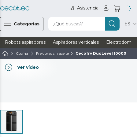
Asistencia
Categorías
¿Qué buscas?
ES
Robots aspiradores
Aspiradores verticales
Electrodomést
Cocina
Freidoras sin aceite
Cecofry DuoLevel 10000
Ver vídeo