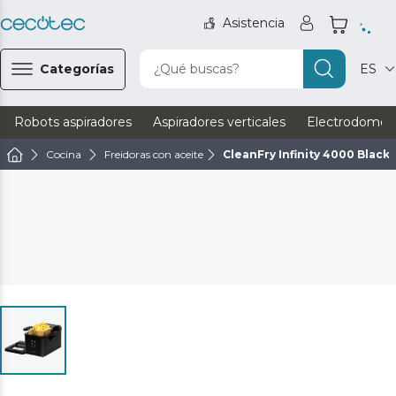
Asistencia
Categorías
¿Qué buscas?
ES
Robots aspiradores
Aspiradores verticales
Electrodomést
Cocina
Freidoras con aceite
CleanFry Infinity 4000 Black