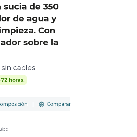
 sucia de 350
dor de agua y
impieza. Con
zador sobre la
 sin cables
-72 horas.
omposición
|
Comparar
luido