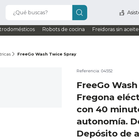
¿Qué buscas?
Asis
trodomésticos
Robots de cocina
Freidoras sin aceite
tricas
FreeGo Wash Twice Spray
Referencia: 04552
FreeGo Wash 
Fregona eléct
con 40 minut
autonomía. Do
Depósito de a