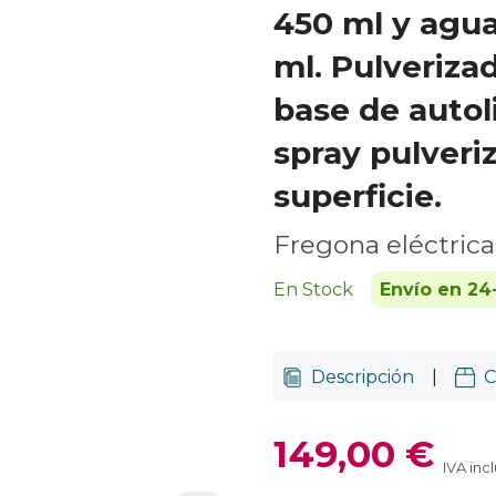
450 ml y agua
ml. Pulveriza
base de autol
spray pulveri
superficie.
Fregona eléctrica
En Stock
Envío en 24
Descripción
|
C
149,00 €
IVA inc