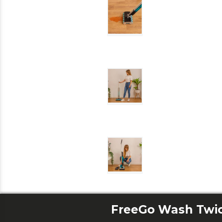
FreeGo Wash Twic