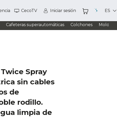
tencia
CecoTV
Iniciar sesión
ES
Cafeteras superautomáticas
Colchones
Moldead
Twice Spray
rica sin cables
os de
ble rodillo.
gua limpia de