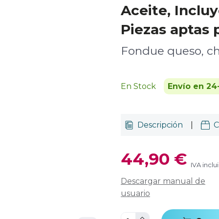
Aceite, Inclu
Piezas aptas p
Fondue queso, ch
En Stock
Envío en 24
Descripción
|
C
44,90 €
IVA inclu
Descargar manual de
usuario