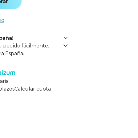
rar
io
spaña!
u pedido fácilmente.
ra España.
aria
 plazos
Calcular cuota