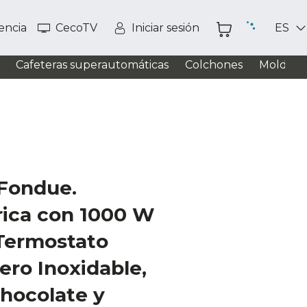
tencia
CecoTV
Iniciar sesión
ES
Cafeteras superautomáticas
Colchones
Moldead
Fondue.
rica con 1000 W
 Termostato
ero Inoxidable,
hocolate y