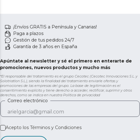
¡Envíos GRATIS a Península y Canarias!
Paga a plazos
Gestión de tus pedidos 24/7
Garantía de 3 años en España
Apúntate al newsletter y sé el primero en enterarte de
promociones, nuevos productos y mucho más
*El responsable del tratamiento es el grupo Cecotec (Cecotec Innovaciones S.L. y
Solotriatlon S.L.), siendo la finalidad del tratamiento enviarle ofertas y
promociones de las empresas del grupo. La base de legitimación es el
consentimiento explícito y tiene derecho a acceder, rectificar, suprimir y otros
derechos, como se indica en nuestra
Política de privacidad
Correo electrónico
Acepto los
Términos y Condiciones