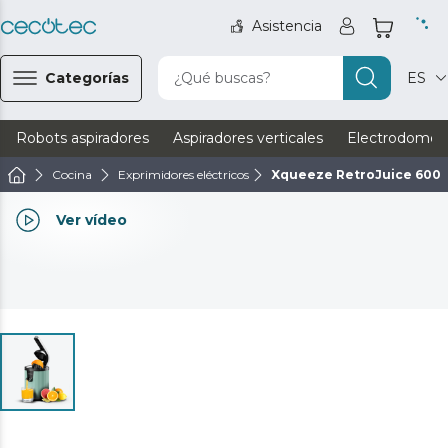
Asistencia
Categorías
¿Qué buscas?
ES
Robots aspiradores
Aspiradores verticales
Electrodomést
Cocina
Exprimidores eléctricos
Xqueeze RetroJuice 600
Ver vídeo