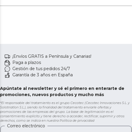
¡Envíos GRATIS a Península y Canarias!
Paga a plazos
Gestión de tus pedidos 24/7
Garantía de 3 años en España
Apúntate al newsletter y sé el primero en enterarte de
promociones, nuevos productos y mucho más
*El responsable del tratamiento es el grupo Cecotec (Cecotec Innovaciones S.L. y
Solotriatlon S.L.), siendo la finalidad del tratamiento enviarle ofertas y
promociones de las empresas del grupo. La base de legitimación es el
consentimiento explícito y tiene derecho a acceder, rectificar, suprimir y otros
derechos, como se indica en nuestra
Política de privacidad
Correo electrónico