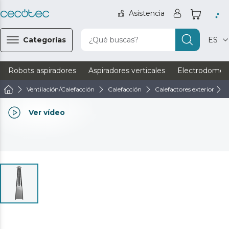
Asistencia
Categorías
¿Qué buscas?
ES
Robots aspiradores
Aspiradores verticales
Electrodomést
Ventilación/Calefacción
Calefacción
Calefactores exterior
Ver vídeo