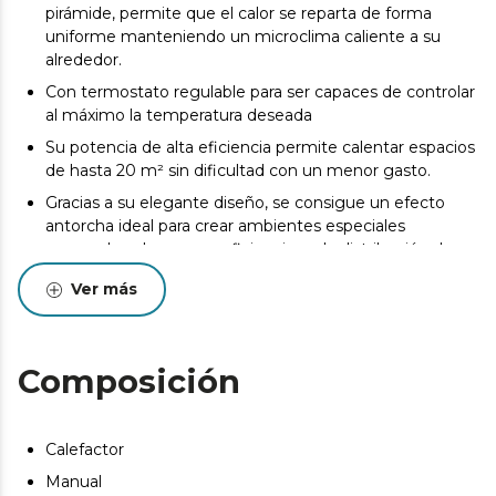
pirámide, permite que el calor se reparta de forma
uniforme manteniendo un microclima caliente a su
alrededor.
Con termostato regulable para ser capaces de controlar
al máximo la temperatura deseada
Su potencia de alta eficiencia permite calentar espacios
de hasta 20 m² sin dificultad con un menor gasto.
Gracias a su elegante diseño, se consigue un efecto
antorcha ideal para crear ambientes especiales
aprovechando su gran eficiencia en la distribución de
calor.
Ver más
Gracias a sus dos ruedas integradas, podremos colocar
el calefactor en el lugar que deseemos de forma rápida
y fácil.
Composición
Este producto no es adecuado para calefacción
primaria. Este producto está indicado únicamente en
lugares abrigados o para una utilización puntual.
Calefactor
Manual