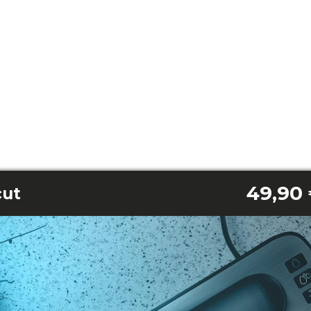
49,90
cut