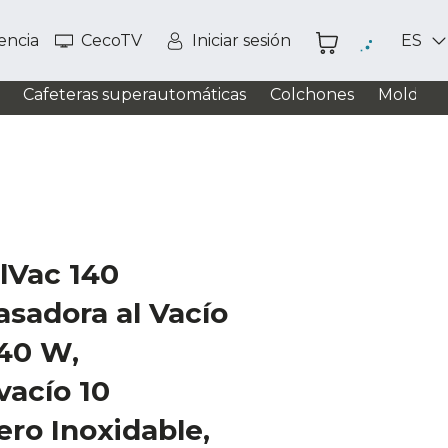
tencia
CecoTV
Iniciar sesión
ES
Cafeteras superautomáticas
Colchones
Moldead
lVac 140
asadora al Vacío
140 W,
vacío 10
ro Inoxidable,