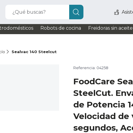
¿Qué buscas?
Asis
trodomésticos
Robots de cocina
Freidoras sin aceite
cío
Sealvac 140 Steelcut
Referencia: 04258
FoodCare Sea
SteelCut. Env
de Potencia 
Velocidad de 
segundos, Ace