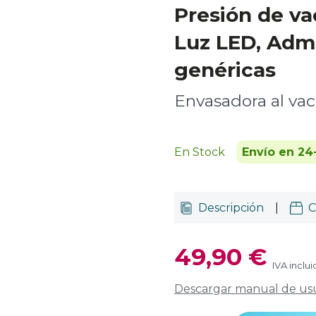
Presión de va
Luz LED, Adm
genéricas
Envasadora al vac
En Stock
Envío en 24
Descripción
|
C
49,90 €
IVA inclu
Descargar manual de us