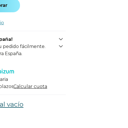
rar
io
spaña!
u pedido fácilmente.
ra España.
aria
 plazos
Calcular cuota
al vacío