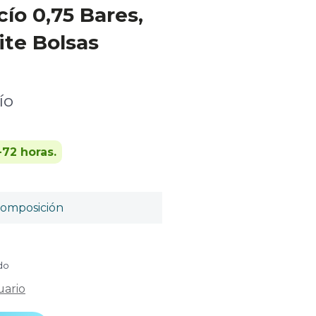
cío 0,75 Bares,
ite Bolsas
ío
-72 horas.
omposición
ido
uario