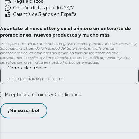
Paga a plazos
Gestión de tus pedidos 24/7
Garantía de 3 años en España
Apúntate al newsletter y sé el primero en enterarte de
promociones, nuevos productos y mucho más
*El responsable del tratamiento es el grupo Cecotec (Cecotec Innovaciones S.L. y
Solotriatlon S.L.), siendo la finalidad del tratamiento enviarle ofertas y
promociones de las empresas del grupo. La base de legitimación es el
consentimiento explícito y tiene derecho a acceder, rectificar, suprimir y otros
derechos, como se indica en nuestra
Política de privacidad
Correo electrónico
Acepto los
Términos y Condiciones
¡Me suscribo!