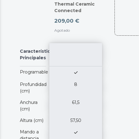
Thermal Ceramic
Connected
209,00 €
Agotado
Características
Principales
Programable
Profundidad
8
(cm)
Anchura
61,5
(cm)
Altura (cm)
57,50
Mando a
distancia