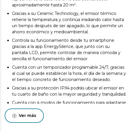
aproximadamente hasta 20 m².
Gracias a su Ceramic Technology, el emisor térmico
retiene la temperatura y continúa irradiando calor hasta
un tiempo después de ser apagado, lo que permite un
ahorro económico y medioambiental.
Controla su funcionamiento desde tu smartphone
gracias a la app EnergySilence, que junto con su
pantalla LCD, permite controlar de manera cómoda y
sencilla el funcionamiento del emisor.
Cuenta con un temporizador programable 24/7, gracias
al cual se puede establecer la hora, el día de la semana y
el tiempo concreto de funcionamiento deseado.
Gracias a su protección IPX4 podrás ubicar el emisor en
tu cuarto de baño con la mayor seguridad y tranquilidad.
Cuenta con 4 modos de funcionamiento para adaptarse
a las necesidades de cada momento, modo Confort,
modo Eco, modo Antihelada y modo Ventana abierta.
Ver más
Permite seleccionar la temperatura deseada en la
estancia desde 5 ºC hasta 35 ºC para disfrutar de la