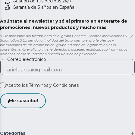
Gestión de tus pedidos 24/7
Garantía de 3 años en España
Apúntate al newsletter y sé el primero en enterarte de
promociones, nuevos productos y mucho más
*El responsable del tratamiento es el grupo Cecotec (Cecotec Innovaciones S.L. y
Solotriatlon S.L.), siendo la finalidad del tratamiento enviarle ofertas y
promociones de las empresas del grupo. La base de legitimación es el
consentimiento explícito y tiene derecho a acceder, rectificar, suprimir y otros
derechos, como se indica en nuestra
Política de privacidad
Correo electrónico
Acepto los
Términos y Condiciones
¡Me suscribo!
Categorías