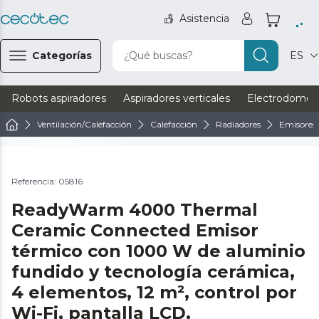
Asistencia
Categorías
¿Qué buscas?
ES
Robots aspiradores
Aspiradores verticales
Electrodomést
Ventilación/Calefacción
Calefacción
Radiadores
Emisores 
Ver vídeo
Referencia: 05816
ReadyWarm 4000 Thermal
Ceramic Connected Emisor
térmico con 1000 W de aluminio
fundido y tecnología cerámica,
4 elementos, 12 m², control por
Wi-Fi, pantalla LCD,