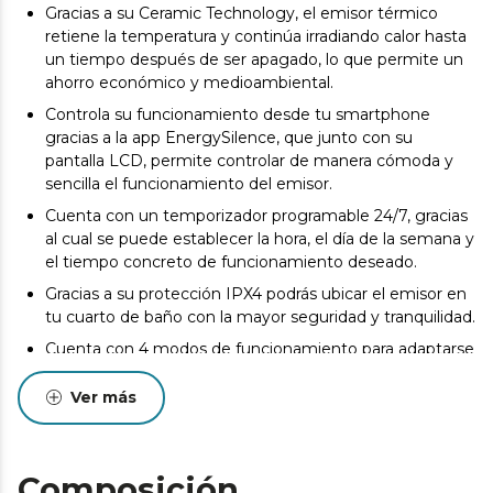
Gracias a su Ceramic Technology, el emisor térmico
retiene la temperatura y continúa irradiando calor hasta
un tiempo después de ser apagado, lo que permite un
ahorro económico y medioambiental.
Controla su funcionamiento desde tu smartphone
gracias a la app EnergySilence, que junto con su
pantalla LCD, permite controlar de manera cómoda y
sencilla el funcionamiento del emisor.
Cuenta con un temporizador programable 24/7, gracias
al cual se puede establecer la hora, el día de la semana y
el tiempo concreto de funcionamiento deseado.
Gracias a su protección IPX4 podrás ubicar el emisor en
tu cuarto de baño con la mayor seguridad y tranquilidad.
Cuenta con 4 modos de funcionamiento para adaptarse
a las necesidades de cada momento, modo Confort,
modo Eco, modo Antihelada y modo Ventana abierta.
Ver más
Permite seleccionar la temperatura deseada en la
estancia desde 5 ºC hasta 35 ºC para disfrutar de la
temperatura ideal en cada momento y situación.
Composición