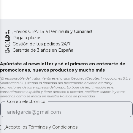
¡Envíos GRATIS a Península y Canarias!
Paga a plazos
Gestión de tus pedidos 24/7
Garantía de 3 años en España
Apúntate al newsletter y sé el primero en enterarte de
promociones, nuevos productos y mucho más
*El responsable del tratamiento es el grupo Cecotec (Cecotec Innovaciones S.L. y
Solotriatlon S.L.), siendo la finalidad del tratamiento enviarle ofertas y
promociones de las empresas del grupo. La base de legitimación es el
consentimiento explícito y tiene derecho a acceder, rectificar, suprimir y otros
derechos, como se indica en nuestra
Política de privacidad
Correo electrónico
Acepto los
Términos y Condiciones