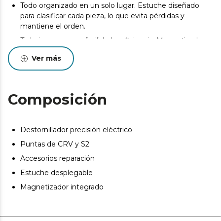
Todo organizado en un solo lugar. Estuche diseñado
para clasificar cada pieza, lo que evita pérdidas y
mantiene el orden.
Trabaja con mayor facilidad y eficiencia. Magnetizador
integrado al estuche que permite imantar las puntas
Ver más
fácilmente, facilitando el manejo de tornillos pequeños
y evitando que se pierdan durante las reparaciones.
Arregla móviles y dispositivos electrónicos sin dañarlos.
Composición
Kit de accesorios de reparación para abrir y reparar
smartphones, tablets, portátiles y otros dispositivos
delicados.
Destornillador precisión eléctrico
Solución a tareas cotidianas. Indispensable en tu kit de
herramientas perfecto para arreglos del día a día.
Puntas de CRV y S2
Accesorios reparación
Estuche desplegable
Magnetizador integrado