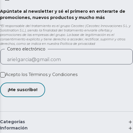
Apúntate al newsletter y sé el primero en enterarte de
promociones, nuevos productos y mucho más
*El responsable del tratamiento es el grupo Cecotec (Cecotec Innovaciones S.L. y
Solotriatlon S.L.), siendo la finalidad del tratamiento enviarle ofertas y
promociones de las empresas del grupo. La base de legitimación es el
consentimiento explícito y tiene derecho a acceder, rectificar, suprimir y otros
derechos, como se indica en nuestra
Política de privacidad
Correo electrónico
Acepto los
Términos y Condiciones
¡Me suscribo!
Categorías
Información