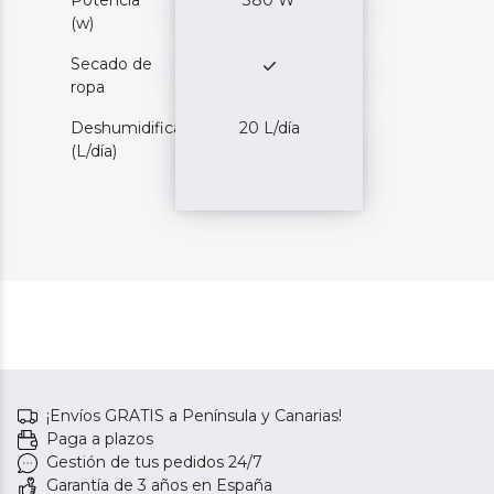
Potencia
380 W
(w)
Secado de
ropa
Deshumidificación
20 L/día
(L/día)
¡Envíos GRATIS a Península y Canarias!
Paga a plazos
Gestión de tus pedidos 24/7
Garantía de 3 años en España