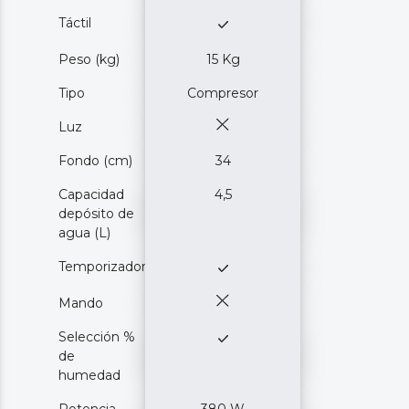
Táctil
Peso (kg)
15 Kg
Tipo
Compresor
Luz
Fondo (cm)
34
Capacidad
4,5
depósito de
agua (L)
Temporizador
Mando
Selección %
de
humedad