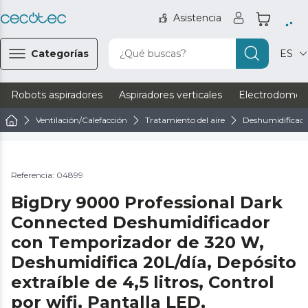
Asistencia
Categorías
¿Qué buscas?
ES
Robots aspiradores
Aspiradores verticales
Electrodomést
Ventilación/Calefacción
Tratamiento del aire
Deshumidificado
Referencia: 04899
BigDry 9000 Professional Dark
Connected Deshumidificador
con Temporizador de 320 W,
Deshumidifica 20L/día, Depósito
extraíble de 4,5 litros, Control
por wifi, Pantalla LED,