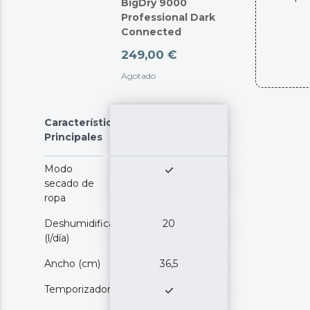
Ruedas y asa para ser transportado entre distintas
BigDry 9000
estancias o espacios cómodamente.
Professional Dark
Connected
249,00 €
Agotado
Características
Principales
Modo
secado de
ropa
Deshumidificación
20
(l/día)
Ancho (cm)
36,5
Temporizador