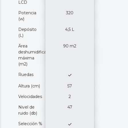
LCD
Potencia
320
(w)
Depósito
4,5 L
(L)
Área
90 m2
deshumidificación
máxima
(m2)
Ruedas
Altura (cm)
57
Velocidades
2
Nivel de
47
ruido (db)
Selección %