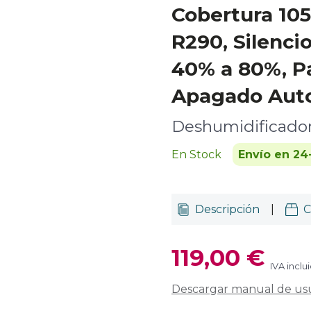
Cobertura 10
R290, Silenc
40% a 80%, Pa
Apagado Aut
Deshumidificado
En Stock
Envío en 24
Descripción
|
C
119,00 €
IVA inclu
Descargar manual de us