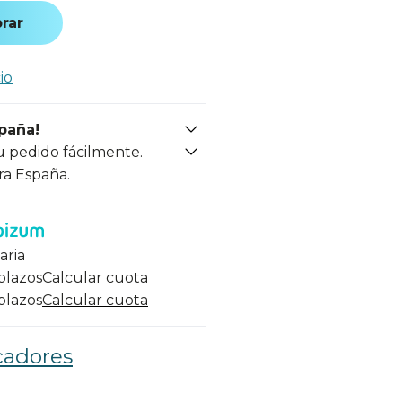
rar
io
spaña!
u pedido fácilmente.
ra España.
aria
 plazos
Calcular cuota
 plazos
Calcular cuota
cadores