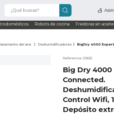
¿Qué buscas?
Asis
trodomésticos
Robots de cocina
Freidoras sin aceite
ratamiento del aire
Deshumidificadores
BigDry 4000 Exper
Referencia: 05652
Big Dry 4000
Connected.
Deshumidific
Control Wifi, 
Depósito extra