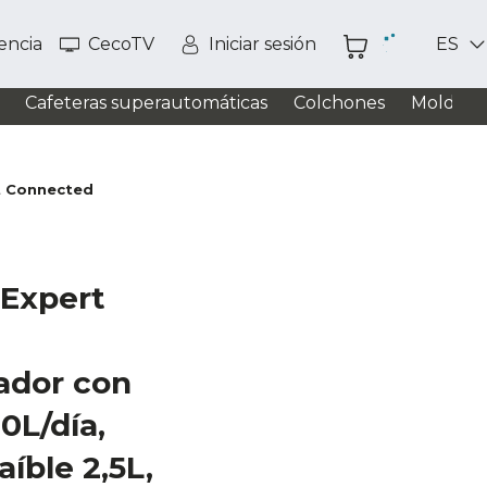
tencia
CecoTV
Iniciar sesión
ES
Cafeteras superautomáticas
Colchones
Moldead
t Connected
 Expert
ador con
10L/día,
íble 2,5L,