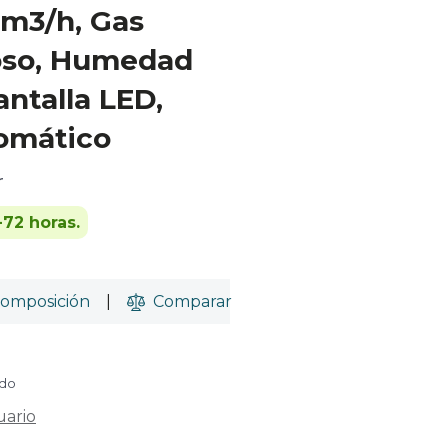
5m3/h, Gas
ioso, Humedad
ntalla LED,
omático
r
-72 horas.
omposición
|
Comparar
ido
uario