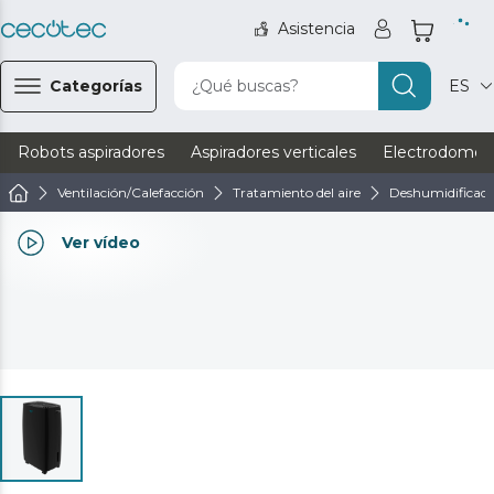
Asistencia
Categorías
¿Qué buscas?
ES
Robots aspiradores
Aspiradores verticales
Electrodomést
Ventilación/Calefacción
Tratamiento del aire
Deshumidificado
Ver vídeo