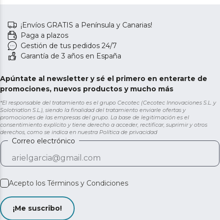
¡Envíos GRATIS a Península y Canarias!
Paga a plazos
Gestión de tus pedidos 24/7
Garantía de 3 años en España
Apúntate al newsletter y sé el primero en enterarte de
promociones, nuevos productos y mucho más
*El responsable del tratamiento es el grupo Cecotec (Cecotec Innovaciones S.L. y
Solotriatlon S.L.), siendo la finalidad del tratamiento enviarle ofertas y
promociones de las empresas del grupo. La base de legitimación es el
consentimiento explícito y tiene derecho a acceder, rectificar, suprimir y otros
derechos, como se indica en nuestra
Política de privacidad
Correo electrónico
Acepto los
Términos y Condiciones
¡Me suscribo!