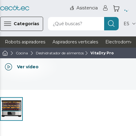
Asistencia
Categorías
¿Qué buscas?
ES
Robots aspiradores
Aspiradores verticales
Electrodomést
Cocina
Deshidratador de alimentos
VitaDry Pro
Ver vídeo