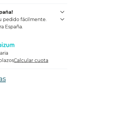
spaña!
u pedido fácilmente.
ra España.
aria
 plazos
Calcular cuota
as