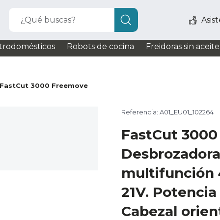
¿Qué buscas?
Asis
trodomésticos
Robots de cocina
Freidoras sin aceite
FastCut 3000 Freemove
Referencia: A01_EU01_102264
FastCut 300
Desbrozadora
multifunción 
21V. Potencia
Cabezal orien