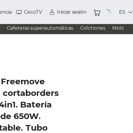
tencia
CecoTV
Iniciar sesión
ES
Cafeteras superautomáticas
Colchones
Moldead
0 Freemove
 cortaborders
4in1. Batería
 de 650W.
table. Tubo