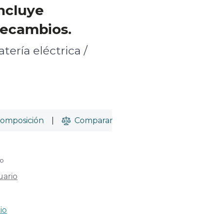
Incluye
recambios.
tería eléctrica /
omposición
|
Comparar
do
uario
io