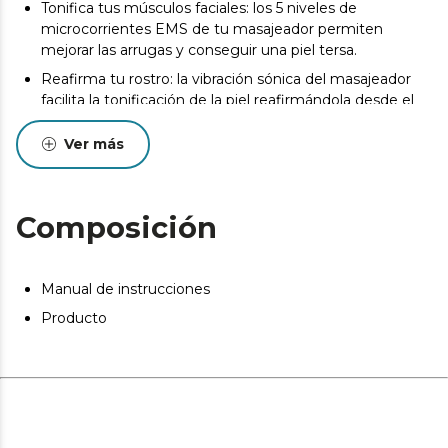
Tonifica tus músculos faciales: los 5 niveles de
microcorrientes EMS de tu masajeador permiten
mejorar las arrugas y conseguir una piel tersa.
Reafirma tu rostro: la vibración sónica del masajeador
facilita la tonificación de la piel reafirmándola desde el
interior.
Ver más
Autonomía de 60 minutos: disfruta de una gran libertad
de movimiento llevándote tu masajeador donde
quieras.
Composición
Pantalla LCD: observa los ajustes seleccionados
cómodamente y facilita tu cuidado facial.
Anillo incluido: engancha los discos de algodón en el
Manual de instrucciones
cabezal y regálate una limpieza total de tu rostro.
Producto
N/A