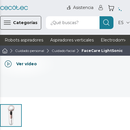
Asistencia
Categorías
¿Qué buscas?
ES
Robots aspiradores
Aspiradores verticales
Electrodomést
Cuidado personal
Cuidado facial
FaceCare LightSonic
Ver vídeo