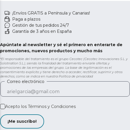
¡Envíos GRATIS a Península y Canarias!
Paga a plazos
Gestión de tus pedidos 24/7
Garantía de 3 años en España
Apúntate al newsletter y sé el primero en enterarte de
promociones, nuevos productos y mucho más
*El responsable del tratamiento es el grupo Cecotec (Cecotec Innovaciones S.L. y
Solotriatlon S.L.), siendo la finalidad del tratamiento enviarle ofertas y
promociones de las empresas del grupo. La base de legitimación es el
consentimiento explícito y tiene derecho a acceder, rectificar, suprimir y otros
derechos, como se indica en nuestra
Política de privacidad
Correo electrónico
Acepto los
Términos y Condiciones
¡Me suscribo!