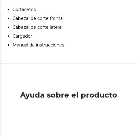
Protege tus manos de salpicaduras. Incluye una
cubierta protectora para proteger tus manos de
Cortasetos
posibles salpicaduras de las ramas.
Cabezal de corte frontal
Cabezal de corte lateral
Cargador
Manual de instrucciones
Ayuda sobre el producto