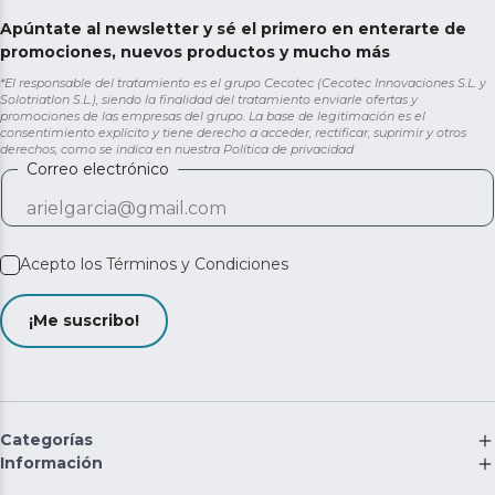
Apúntate al newsletter y sé el primero en enterarte de
promociones, nuevos productos y mucho más
*El responsable del tratamiento es el grupo Cecotec (Cecotec Innovaciones S.L. y
Solotriatlon S.L.), siendo la finalidad del tratamiento enviarle ofertas y
promociones de las empresas del grupo. La base de legitimación es el
consentimiento explícito y tiene derecho a acceder, rectificar, suprimir y otros
derechos, como se indica en nuestra
Política de privacidad
Correo electrónico
Acepto los
Términos y Condiciones
¡Me suscribo!
Categorías
Información