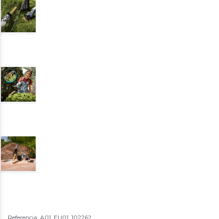
Referencia: A01_EU01_102262