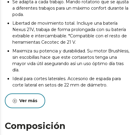
Se adapta a cada trabajo. Mando rotatorio que se ajusta
a diferentes trabajos para un máximo confort durante la
poda.
Libertad de movimiento total. Incliuye una batería
Nexus 21V, trabaja de forma prolongada con su batería
extraíble e intercambiable. *Compatible con el resto de
herramientas Cecotec de 21 V.
Maximiza su potencia y durabilidad. Su motor Brushless,
sin escobillas hace que este cortasetos tenga una
mayor vida útil asegurando así un uso óptimo día tras
día.
Ideal para cortes laterales. Accesorio de espada para
corte lateral en setos de 22 mm de diámetro.
Perfecto para cortes rectos. Accesorio de cuchilla
frontal de 13cm de ancho que permite realizar cortes
Ver más
perfectos en hierba.
Acabados profesionales. Te permite cortar setos densos
y robustos sin esfuerzo gracias a su capacidad de corte
Composición
para ramas de hasta 20 mm de diámetro.