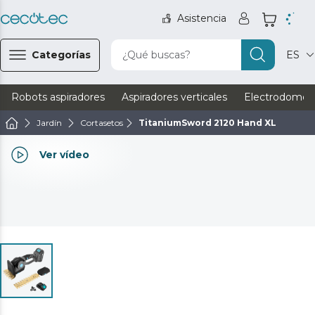
Asistencia
Categorías
¿Qué buscas?
ES
Robots aspiradores
Aspiradores verticales
Electrodomést
Jardín
Cortasetos
TitaniumSword 2120 Hand XL
Ver vídeo