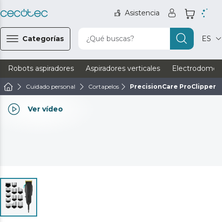
Asistencia
Categorías
¿Qué buscas?
ES
Robots aspiradores
Aspiradores verticales
Electrodomést
Cuidado personal
Cortapelos
PrecisionCare ProClipper 
Ver vídeo