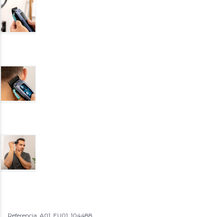
Referencia: A01_EU01_104488