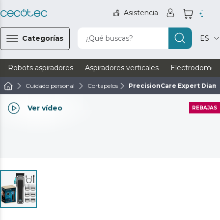
Asistencia
Categorías
¿Qué buscas?
ES
Robots aspiradores
Aspiradores verticales
Electrodomést
Cuidado personal
Cortapelos
PrecisionCare Expert Diam
Ver vídeo
REBAJAS