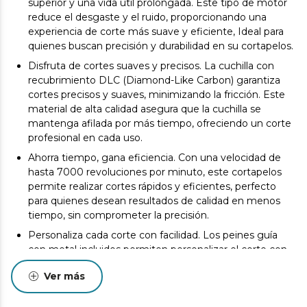
superior y una vida útil prolongada. Este tipo de motor
reduce el desgaste y el ruido, proporcionando una
experiencia de corte más suave y eficiente, Ideal para
quienes buscan precisión y durabilidad en su cortapelos.
Disfruta de cortes suaves y precisos. La cuchilla con
recubrimiento DLC (Diamond-Like Carbon) garantiza
cortes precisos y suaves, minimizando la fricción. Este
material de alta calidad asegura que la cuchilla se
mantenga afilada por más tiempo, ofreciendo un corte
profesional en cada uso.
Ahorra tiempo, gana eficiencia. Con una velocidad de
hasta 7000 revoluciones por minuto, este cortapelos
permite realizar cortes rápidos y eficientes, perfecto
para quienes desean resultados de calidad en menos
tiempo, sin comprometer la precisión.
Personaliza cada corte con facilidad. Los peines guía
con metal incluidos permiten personalizar el corte con
longitudes de 1,5, 3, 4,5, 6, 10 y 13 mm. Estos peines son
Ver más
robustos y fáciles de usar, proporcionando versatilidad y
control para lograr el estilo deseado.