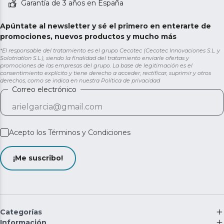
Garantía de 3 años en España
Apúntate al newsletter y sé el primero en enterarte de
promociones, nuevos productos y mucho más
*El responsable del tratamiento es el grupo Cecotec (Cecotec Innovaciones S.L. y
Solotriatlon S.L.), siendo la finalidad del tratamiento enviarle ofertas y
promociones de las empresas del grupo. La base de legitimación es el
consentimiento explícito y tiene derecho a acceder, rectificar, suprimir y otros
derechos, como se indica en nuestra
Política de privacidad
Correo electrónico
Acepto los
Términos y Condiciones
¡Me suscribo!
Categorías
Información