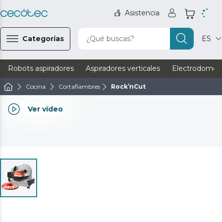
Asistencia
Categorías
¿Qué buscas?
ES
Robots aspiradores
Aspiradores verticales
Electrodomést
Cocina
Cortafiambres
Rock’nCut
Ver vídeo