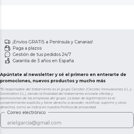
¡Envíos GRATIS a Península y Canarias!
Paga a plazos
Gestión de tus pedidos 24/7
Garantía de 3 años en España
Apúntate al newsletter y sé el primero en enterarte de
promociones, nuevos productos y mucho más
*El responsable del tratamiento es el grupo Cecotec (Cecotec Innovaciones S.L. y
Solotriatlon S.L.), siendo la finalidad del tratamiento enviarle ofertas y
promociones de las empresas del grupo. La base de legitimación es el
consentimiento explícito y tiene derecho a acceder, rectificar, suprimir y otros
derechos, como se indica en nuestra
Política de privacidad
Correo electrónico