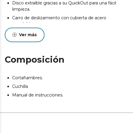
Disco extraíble gracias a su QuickOut para una fácil
limpieza.
Carro de deslizamiento con cubierta de acero
inoxidable.
Dispone de 4 ventosas en la base que le aportan una
Ver más
gran estabilidad durante su uso.
Botón ON/OFF para una mayor seguridad.
Protección para las manos.
Composición
Cortafiambres.
Cuchilla
Manual de instrucciones.